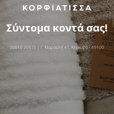
Σύντομα κοντά σας!
26610 20575 | Γ. Μαρασλή 41, Κέρκυρα - 49100